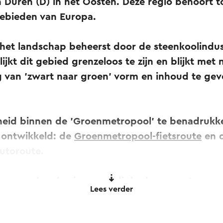
n Düren (D) in het Oosten. Deze regio behoort t
gebieden van Europa.
et landschap beheerst door de steenkoolindust
lijkt dit gebied grenzeloos te zijn en blijkt me
 van 'zwart naar groen' vorm en inhoud te ge
id binnen de 'Groenmetropool' te benadrukke
s ontwikkeld: de
Groenmetropool-fietsroute
en 
utoroute.
ijn meer dan bezienswaardigheden en natuur- e
Lees verder
met elkaar verbonden. Meertalige informatie te
nts'), een overzichtelijke kaart (die verkrijgba