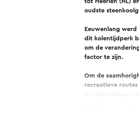
tot Heerlen (NL) e
oudste steenkool
Eeuwenlang werd h
dit kolentijdperk b
om de verandering
factor te zijn.
Om de saamhorighe
recreatieve route
Groenmetropool-a
Via deze routes z
recreatiegebieden 
zogenaamde 'Infopoi