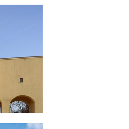
uenmetropole.eu
.
 via de blauwe
eer 300 kilometer