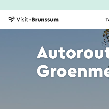
T
Autorou
Groenme