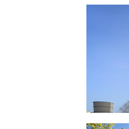
vestigingen) stim
Meer informatie om
De autoroute is i
Groenmetropool-Au
lang.