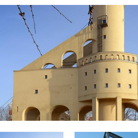
uleren de verdere ontdekking van de regio.
trent deze routes zijn verkrijgbaar via:
www.gr
n Nederland en Duitsland speciaal bewegwijzerd
tobordjes en is van Duren tot Beringen ongev