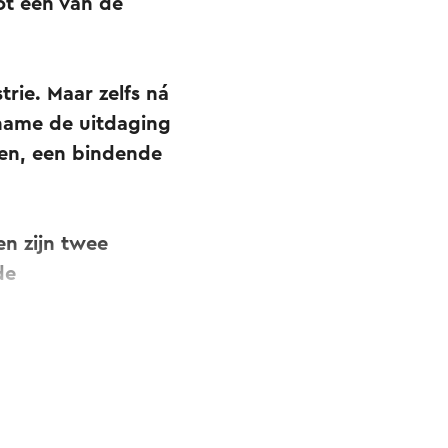
ot een van de
rie. Maar zelfs ná
t name de uitdaging
ven, een bindende
n zijn twee
de
n
r plekke (de
ar is via de VVV-