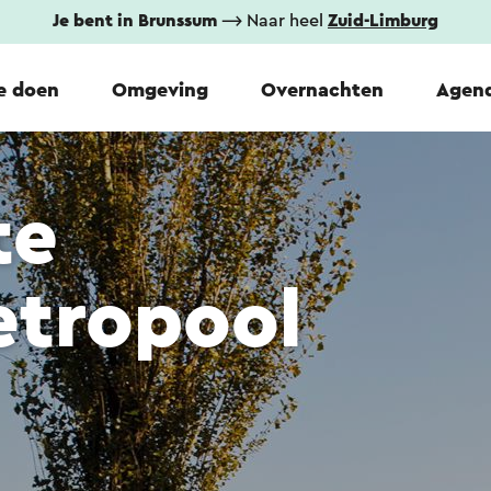
Je bent in Brunssum
⟶ Naar heel
Zuid-Limburg
e doen
Omgeving
Overnachten
Agen
te
tropool