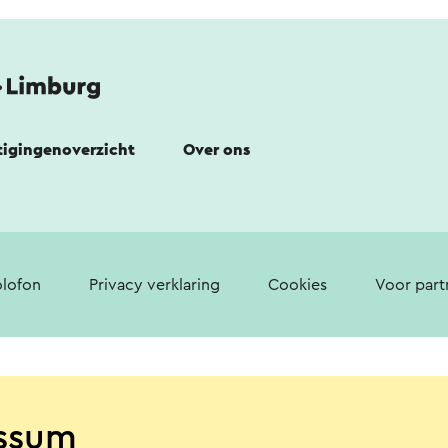
tigingenoverzicht
Over ons
lofon
Privacy verklaring
Cookies
Voor part
ssum