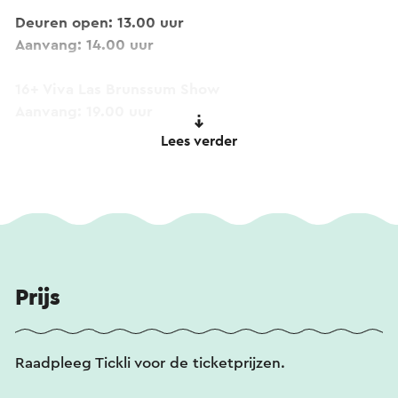
Deuren open: 13.00 uur
Aanvang: 14.00 uur
16+ Viva Las Brunssum Show
Aanvang: 19.00 uur
Ticketprijs: €17,50
Lees verder
’s Avonds vindt Viva Las Brunssum plaats: een
kleurrijke show vol aerial arts, dans en theater,
met een vleugje burlesque.
De organisatie is in handen van Wante Sport.
Prijs
Raadpleeg Tickli voor de ticketprijzen.