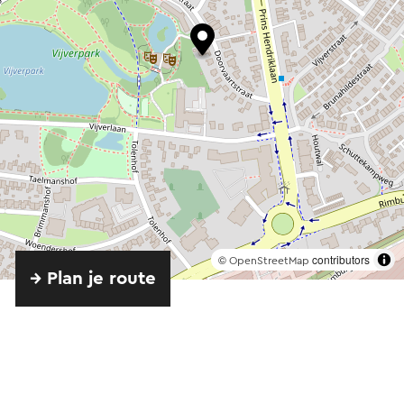
©
contributors
OpenStreetMap
→ Plan je route